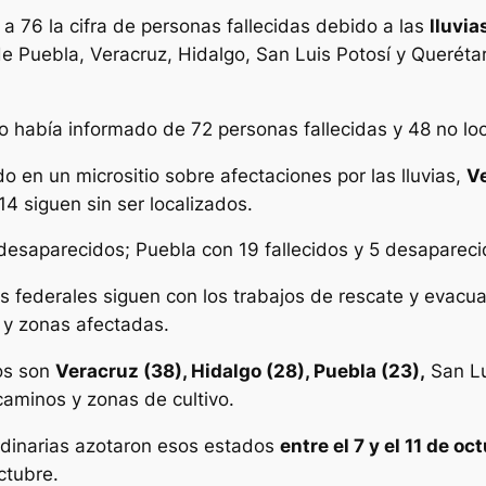
a 76 la cifra de personas fallecidas debido a las
lluvia
 Puebla, Veracruz, Hidalgo, San Luis Potosí y Queréta
o había informado de 72 personas fallecidas y 48 no lo
o en un micrositio sobre afectaciones por las lluvias,
V
14 siguen sin ser localizados.
desaparecidos; Puebla con 19 fallecidos y 5 desaparec
es federales siguen con los trabajos de rescate y evac
 y zonas afectadas.
os son
Veracruz (38), Hidalgo (28), Puebla (23),
San Lu
aminos y zonas de cultivo.
ordinarias azotaron esos estados
entre el 7 y el 11 de o
ctubre.