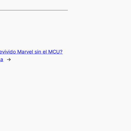
evivido Marvel sin el MCU?
da
→