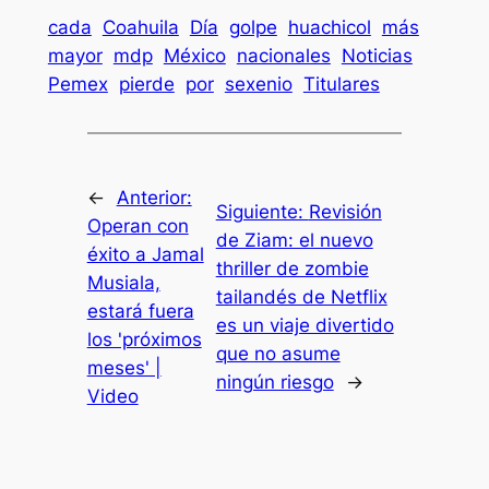
cada
Coahuila
Día
golpe
huachicol
más
mayor
mdp
México
nacionales
Noticias
Pemex
pierde
por
sexenio
Titulares
←
Anterior:
Siguiente:
Revisión
Operan con
de Ziam: el nuevo
éxito a Jamal
thriller de zombie
Musiala,
tailandés de Netflix
estará fuera
es un viaje divertido
los 'próximos
que no asume
meses' |
ningún riesgo
→
Video