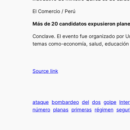
El Comercio / Perú
Más de 20 candidatos expusieron planes 
Conclave. El evento fue organizado por 
temas como-economía, salud, educación 
Source link
ataque
bombardeo
del
dos
golpe
Inte
número
planas
primeras
régimen
segur