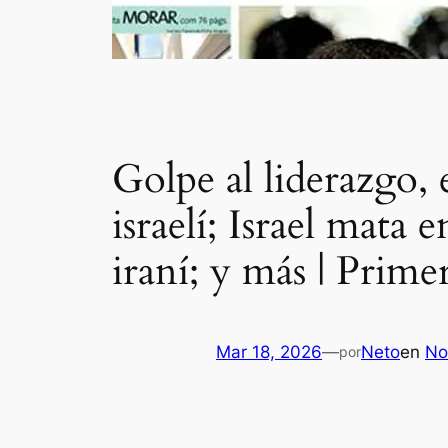
Golpe al liderazgo, 
israelí; Israel mat
iraní; y más | Prim
Mar 18, 2026
—
Neto
en
No
por