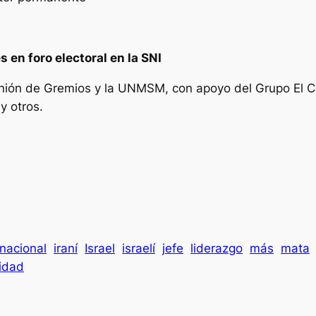
en foro electoral en la SNI
Unión de Gremios y la UNMSM, con apoyo del Grupo El 
y otros.
rnacional
iraní
Israel
israelí
jefe
liderazgo
más
mata
idad