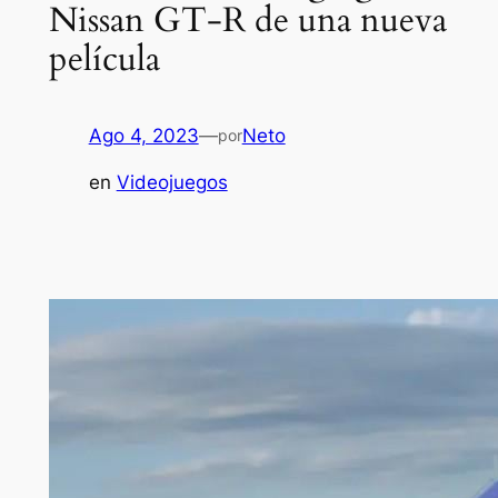
Nissan GT-R de una nueva
película
Ago 4, 2023
—
Neto
por
en
Videojuegos