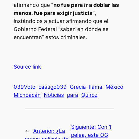
afirmando que
“no fue para ir a doblar las
manos, fue para exigir justicia”
,
instándolos a actuar afirmando que el
Gobierno Federal “saben en dónde se
encuentran” estos criminales.
Source link
039Voto
castigo039
Grecia
llama
México
Michoacán
Noticias
para
Quiroz
Siguiente:
Con 1
←
Anterior:
¿La
pelea, este OG