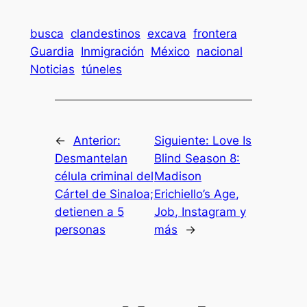
busca
clandestinos
excava
frontera
Guardia
Inmigración
México
nacional
Noticias
túneles
←
Anterior:
Siguiente:
Love Is
Desmantelan
Blind Season 8:
célula criminal del
Madison
Cártel de Sinaloa;
Erichiello’s Age,
detienen a 5
Job, Instagram y
personas
más
→