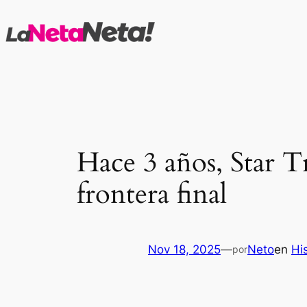
Saltar
al
contenido
Hace 3 años, Star
frontera final
Nov 18, 2025
—
Neto
en
Hi
por