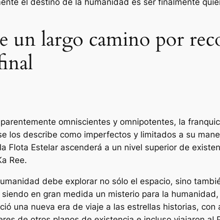
mente el destino de la humanidad es ser finalmente qui
ne un largo camino por rec
final
aparentemente omniscientes y omnipotentes, la franquic
e los describe como imperfectos y limitados a su manera
a Flota Estelar ascenderá a un nivel superior de existen
Ka Ree.
humanidad debe explorar no sólo el espacio, sino también
 siendo en gran medida un misterio para la humanidad, 
ició una nueva era de
viaje a las estrellas
historias, con
res de otros planos de existencia e incluso viajaron al 