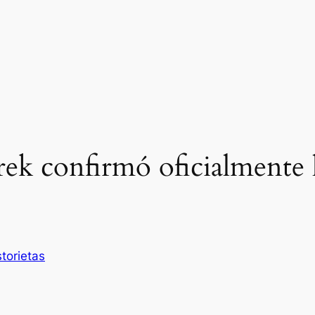
 Trek confirmó oficialme
storietas