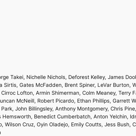
rge Takei, Nichelle Nichols, Deforest Kelley, James Doo
a Sirtis, Gates McFadden, Brent Spiner, LeVar Burton, W
 Cirroc Lofton, Armin Shimerman, Colm Meaney, Terry Fa
can McNeill, Robert Picardo, Ethan Phillips, Garrett W
a Park, John Billingsley, Anthony Montgomery, Chris Pin
is Hemsworth, Benedict Cumberbatch, Anton Yelchin, Id
 Wilson Cruz, Oyin Oladejo, Emily Coutts, Jess Bush, 
h