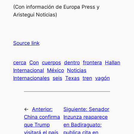
(Con información de Europa Press y
Aristegui Noticias)
Source link
cerca
Con
cuerpos
dentro
frontera
Hallan
Internacional
México
Noticias
Internacionales
seis
Texas
tren
vagón
←
Anterior:
Siguiente:
Senador
China confirma
Inzunza reaparece
que Trump
en Badiraguato;
visitará el país
publica cita en