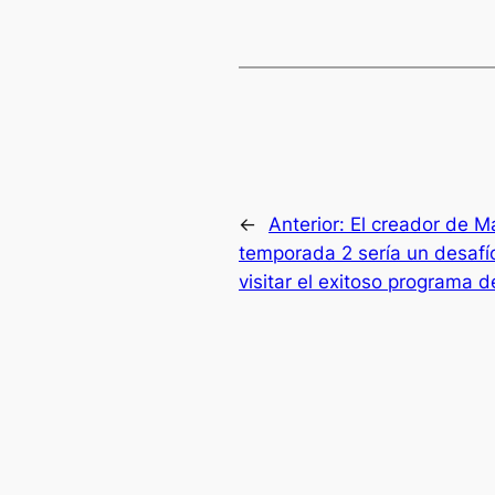
←
Anterior:
El creador de M
temporada 2 sería un desafío
visitar el exitoso programa 