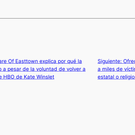
are Of Easttown explica por qué la
Siguiente:
Ofre
 a pesar de la voluntad de volver a
a miles de víct
de HBO de Kate Winslet
estatal o religi