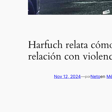
Harfuch relata cómo
relación con violen
Nov 12, 2024
—
Neto
en
Mé
por