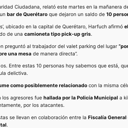
uridad Ciudadana, relató este martes en la mañanera de
 un
bar de Querétaro
que dejaron un saldo de
10 perso
s’, ubicado en la capital de Querétaro, Harfuch afirmó
e
ordo de una
camioneta tipo pick-up gris
.
n preguntó al trabajador del valet parking del lugar
“po
obre una mesa
de manera directa”.
ridos. Entre estas 10 personas hoy sabemos que está, 
la delictiva.
sume como posiblemente relacionado
con la misma célu
n los agresores fue
hallada por la Policía Municipal
a ki
ntamente, por los atacantes.
tas se llevan en colaboración entre la
Fiscalía General
tal
.