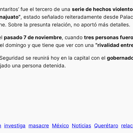
taritos’ fue el tercero de una
serie de hechos violento
najuato”
, estado señalado reiteradamente desde Palac
ne. Sobre la presunta relación, no aportó más detalles.
el
pasado 7 de noviembre
, cuando
tres personas fuer
o el domingo y que tiene que ver con una
“rivalidad entr
e Seguridad se reunirá hoy en la capital con el
gobernado
ojado una persona detenida.
h
investiga
masacre
México
Noticias
Querétaro
relac