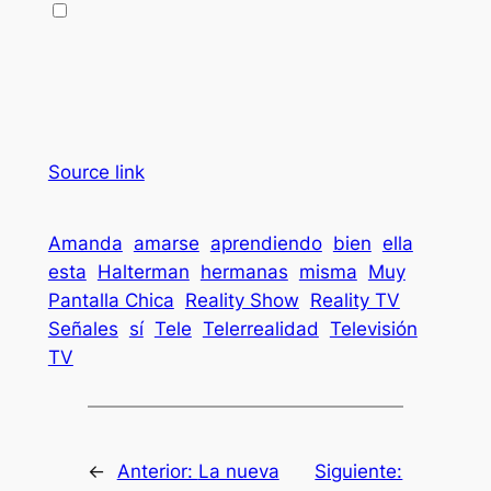
Source link
Amanda
amarse
aprendiendo
bien
ella
esta
Halterman
hermanas
misma
Muy
Pantalla Chica
Reality Show
Reality TV
Señales
sí
Tele
Telerrealidad
Televisión
TV
←
Anterior:
La nueva
Siguiente: