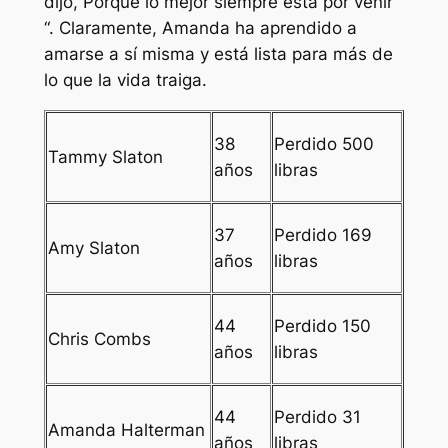
dijo,”
Porque lo mejor siempre está por venir
“.
Claramente, Amanda ha aprendido a
amarse a sí misma y está lista para más de
lo que la vida traiga.
38
Perdido 500
Tammy Slaton
años
libras
37
Perdido 169
Amy Slaton
años
libras
44
Perdido 150
Chris Combs
años
libras
44
Perdido 31
Amanda Halterman
años
libras