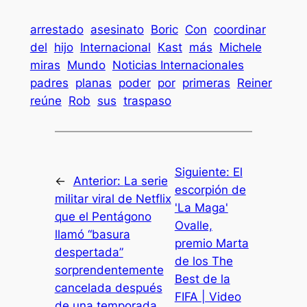
arrestado
asesinato
Boric
Con
coordinar
del
hijo
Internacional
Kast
más
Michele
miras
Mundo
Noticias Internacionales
padres
planas
poder
por
primeras
Reiner
reúne
Rob
sus
traspaso
Siguiente:
El
←
Anterior:
La serie
escorpión de
militar viral de Netflix
'La Maga'
que el Pentágono
Ovalle,
llamó “basura
premio Marta
despertada”
de los The
sorprendentemente
Best de la
cancelada después
FIFA | Video
de una temporada