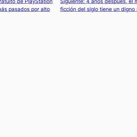
gratuito de PlayStation
Siguiente:
4 años después, el 
ás pasados ​​por alto
ficción del siglo tiene un dign