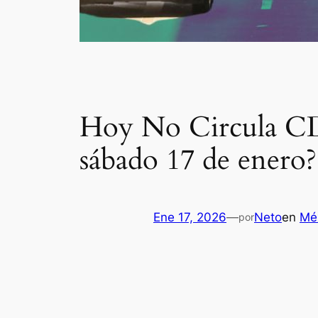
Hoy No Circula CD
sábado 17 de enero?
Ene 17, 2026
—
Neto
en
Mé
por