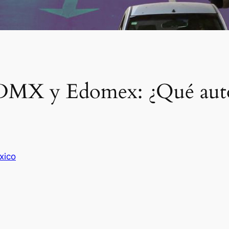
MX y Edomex: ¿Qué autos
xico