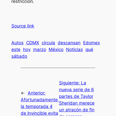
restricción.
Source link
Autos
CDMX
circula
descansan
Edomex
este
hoy
marzo
México
Noticias
qué
sábado
Siguiente:
La
nueva serie de 6
←
Anterior:
partes de Taylor
Afortunadamente,
Sheridan merece
la temporada 4
un atracón de fin
de Invincible evita