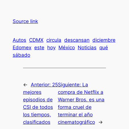
Source link
Autos
CDMX
circula
descansan
diciembre
Edomex
este
hoy
México
Noticias
qué
sábado
←
Anterior:
25
Siguiente:
La
mejores
compra de Netflix a
episodios de
Warner Bros. es una
CSI de todos
forma cruel de
los tiempos,
terminar el año
clasificados
cinematográfico
→