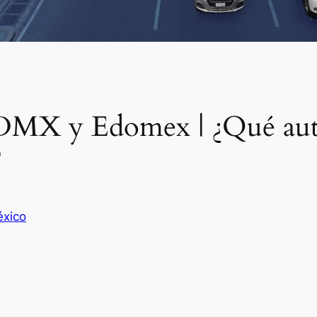
MX y Edomex | ¿Qué autos
?
xico