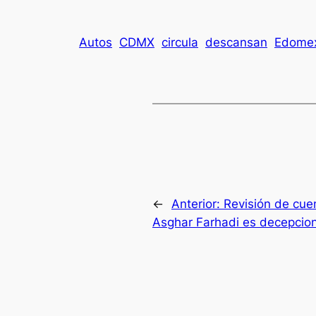
Autos
CDMX
circula
descansan
Edome
←
Anterior:
Revisión de cuen
Asghar Farhadi es decepcio