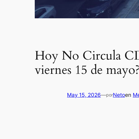
Hoy No Circula CD
viernes 15 de mayo
May 15, 2026
—
Neto
en
Mé
por