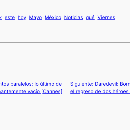
x
este
hoy
Mayo
México
Noticias
qué
Viernes
tos paralelos: lo último de
Siguiente:
Daredevil: Bor
nantemente vacío [Cannes]
el regreso de dos héroes