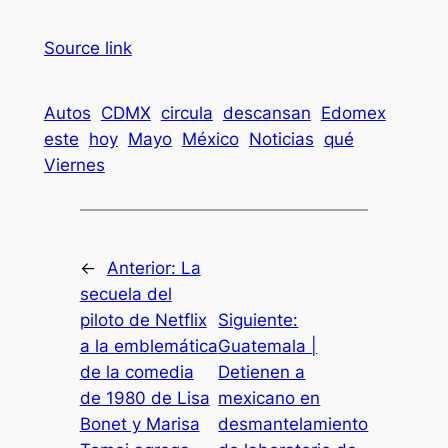
Source link
Autos
CDMX
circula
descansan
Edomex
este
hoy
Mayo
México
Noticias
qué
Viernes
←
Anterior:
La
secuela del
piloto de Netflix
Siguiente:
a la emblemática
Guatemala |
de la comedia
Detienen a
de 1980 de Lisa
mexicano en
Bonet y Marisa
desmantelamiento