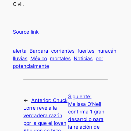
Civil.
Source link
alerta
Barbara
corrientes
fuertes
huracán
lluvias
México
mortales
Noticias
por
potencialmente
Siguiente:
←
Anterior:
Chuck
Melissa O’Neil
Lorre revela la
confirma 1 gran
verdadera razón
desarrollo para
por la que el joven
la relación de
Sheldon se hizo