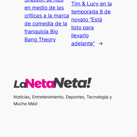
Tim & Lucy en la
en medio de las
temporada 8 de
críticas a la marca
novato “Está
de comedia de la
listo para
franquicia Big
llevarlo
Bang Theory
adelante”
→
Noticias, Entretenimiento, Deportes, Tecnología y
Mucho Más!