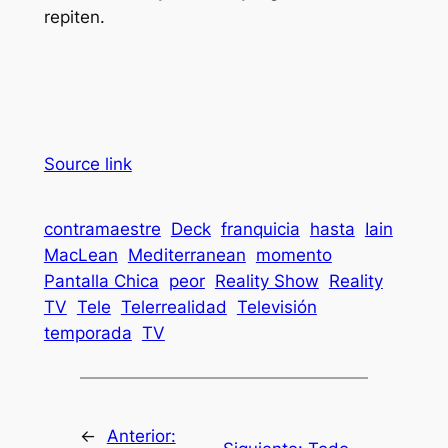
repiten.
Source link
contramaestre
Deck
franquicia
hasta
Iain
MacLean
Mediterranean
momento
Pantalla Chica
peor
Reality Show
Reality
TV
Tele
Telerrealidad
Televisión
temporada
TV
←
Anterior: