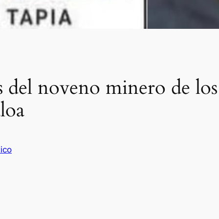
tos del noveno minero de lo
loa
ico