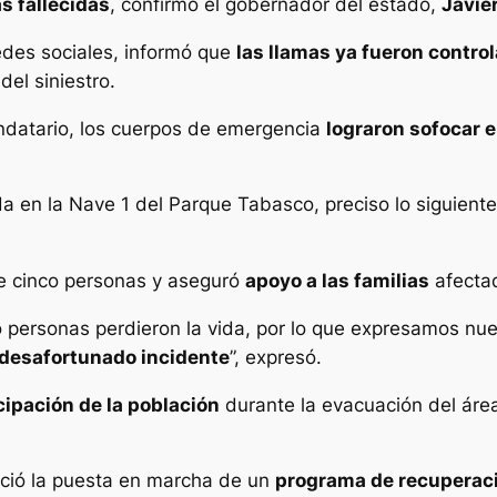
s fallecidas
, confirmó el gobernador del estado,
Javie
des sociales, informó que
las llamas ya fueron contro
del siniestro.
ndatario, los cuerpos de emergencia
lograron sofocar e
 en la Nave 1 del Parque Tabasco, preciso lo siguiente:
de cinco personas y aseguró
apoyo a las familias
afecta
 personas perdieron la vida, por lo que expresamos nues
 desafortunado incidente
”, expresó.
cipación de la población
durante la evacuación del área
ció la puesta en marcha de un
programa de recuperac