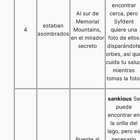
encontrar
Al sur de
cerca, pero
Memorial
Syfdent
estaban
4
Mountains,
quiere una
asombrados
en el mirador
foto de ellos
secreto
disparándot
orbes, así qu
cuida tu salu
mientras
tomas la foto
sankious
Se
puede
encontrar en
la orilla del
lago, pero e
Puente al
necesario