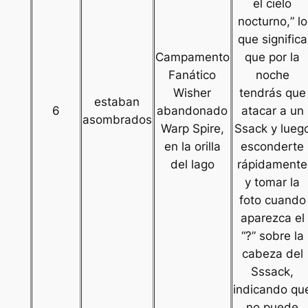
el cielo
nocturno,
” lo
que significa
Campamento
que por la
Fanático
noche
Wisher
tendrás que
estaban
6
abandonado
atacar a un
asombrados
Warp Spire,
Ssack y lueg
en la orilla
esconderte
del lago
rápidamente
y tomar la
foto cuando
aparezca el
“?” sobre la
cabeza del
Sssack,
indicando qu
no puede