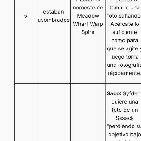
noroeste de
tomarle una
estaban
5
Meadow
foto saltando
asombrados
Wharf Warp
Acércate lo
Spire
suficiente
como para
que se agite 
luego toma
una fotografí
rápidamente
Saco
: Syfden
quiere una
foto de un
Sssack
“
perdiendo s
objetivo baj