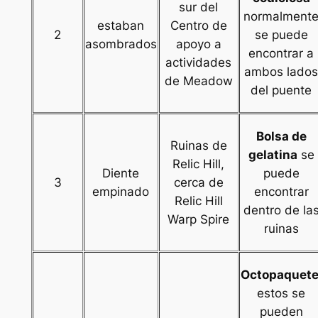
sur del
normalment
estaban
Centro de
2
se puede
asombrados
apoyo a
encontrar a
actividades
ambos lado
de Meadow
del puente
Bolsa de
Ruinas de
gelatina
se
Relic Hill,
Diente
puede
3
cerca de
empinado
encontrar
Relic Hill
dentro de la
Warp Spire
ruinas
Octopaquet
estos se
pueden