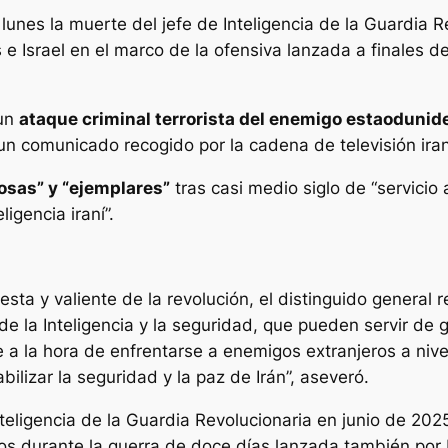
lunes la muerte del jefe de Inteligencia de la Guardia R
e Israel en el marco de la ofensiva lanzada a finales d
 un
ataque criminal terrorista del enemigo estaodunid
un comunicado recogido por la cadena de televisión iraní
osas” y “ejemplares”
tras casi medio siglo de “servicio 
igencia iraní”.
ta y valiente de la revolución, el distinguido general r
e la Inteligencia y la seguridad, que pueden servir de g
 la hora de enfrentarse a enemigos extranjeros a nivel 
bilizar la seguridad y la paz de Irán”, aseveró.
teligencia de la Guardia Revolucionaria en junio de 20
dos durante la guerra de doce días lanzada también por 