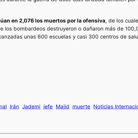
túan en 2,076 los muertos por la ofensiva
, de los cua
que los bombardeos destruyeron o dañaron más de 100,000
alcanzadas unas 600 escuelas y casi 300 centros de sal
nal
Irán
Jademi
jefe
Majid
muerte
Noticias Internaci