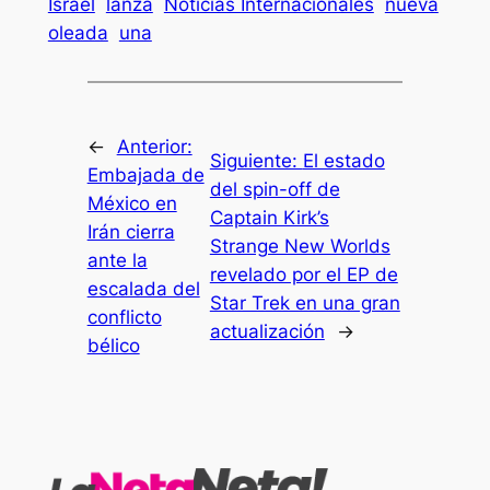
Israel
lanza
Noticias Internacionales
nueva
oleada
una
←
Anterior:
Siguiente:
El estado
Embajada de
del spin-off de
México en
Captain Kirk’s
Irán cierra
Strange New Worlds
ante la
revelado por el EP de
escalada del
Star Trek en una gran
conflicto
actualización
→
bélico