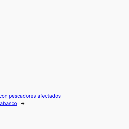
con pescadores afectados
Tabasco
→