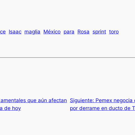
ce
Isaac
maglia
México
para
Rosa
sprint
toro
damentales que aún afectan
Siguiente:
Pemex negocia 
ía de hoy
por derrame en ducto de 