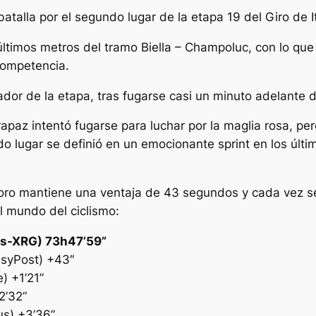
batalla por el segundo lugar de la etapa 19 del Giro de It
 últimos metros del tramo Biella – Champoluc, con lo qu
 competencia.
dor de la etapa, tras fugarse casi un minuto adelante d
paz intentó fugarse para luchar por la maglia rosa, pero
o lugar se definió en un emocionante sprint en los últi
Toro mantiene una ventaja de 43 segundos y cada vez se 
l mundo del ciclismo:
tes-XRG) 73h47’59”
asyPost) +43″
) +1’21”
2’32”
us) +3’36”