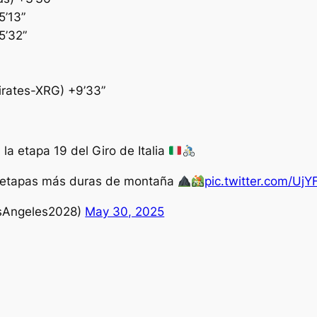
5’13”
5’32”
rates-XRG) +9’33”
 la etapa 19 del Giro de Italia
 etapas más duras de montaña
pic.twitter.com/U
Angeles2028)
May 30, 2025