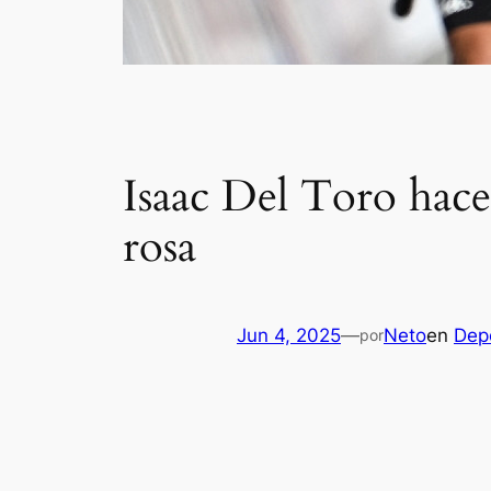
Isaac Del Toro hace 
rosa
Jun 4, 2025
—
Neto
en
Dep
por