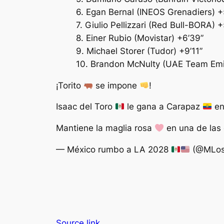
6. Egan Bernal (INEOS Grenadiers) +
7. Giulio Pellizzari (Red Bull-BORA) +
8. Einer Rubio (Movistar) +6’39”
9. Michael Storer (Tudor) +9’11”
10. Brandon McNulty (UAE Team Emi
¡Torito
se impone
!
Isaac del Toro
le gana a Carapaz
en
Mantiene la maglia rosa
en una de las
— México rumbo a LA 2028
(@MLos
Source link