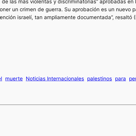
 de las más violentas y discriminatorias” aprobadas en 
poner un crimen de guerra. Su aprobación es un nuevo pa
tención israelí, tan ampliamente documentada”, resaltó 
l
muerte
Noticias Internacionales
palestinos
para
pe