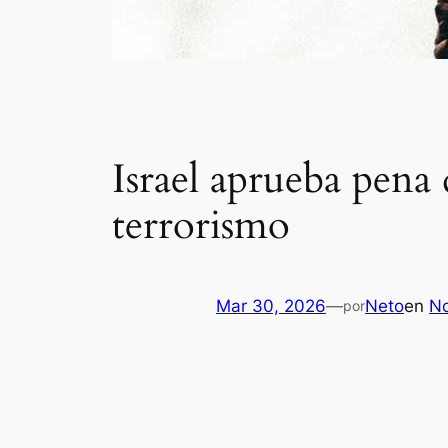
Israel aprueba pena
terrorismo
Mar 30, 2026
—
Neto
en
No
por