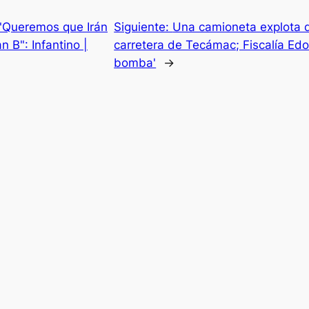
"Queremos que Irán
Siguiente:
Una camioneta explota 
n B": Infantino |
carretera de Tecámac; Fiscalía Ed
bomba'
→