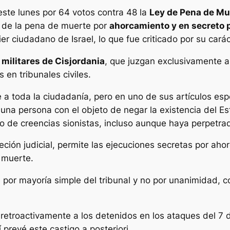
este lunes por 64 votos contra 48 la
Ley de Pena de Mue
n de la pena de muerte por
ahorcamiento y en secreto po
er ciudadano de Israel, lo que fue criticado por su carác
 militares de Cisjordania
, que juzgan exclusivamente a
s en tribunales civiles.
 a toda la ciudadanía, pero en uno de sus artículos espe
a persona con el objeto de negar la existencia del Est
uo de creencias sionistas, incluso aunque haya perpetrad
reción judicial, permite las ejecuciones secretas por a
 muerte.
 por mayoría simple del tribunal y no por unanimidad, 
retroactivamente a los detenidos en los ataques del 7 
í prevé este castigo a posteriori.