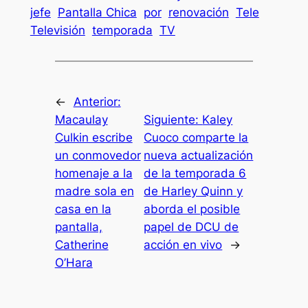
jefe
Pantalla Chica
por
renovación
Tele
Televisión
temporada
TV
←
Anterior:
Macaulay
Siguiente:
Kaley
Culkin escribe
Cuoco comparte la
un conmovedor
nueva actualización
homenaje a la
de la temporada 6
madre sola en
de Harley Quinn y
casa en la
aborda el posible
pantalla,
papel de DCU de
Catherine
acción en vivo
→
O’Hara