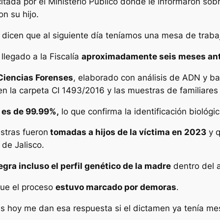
tada por el Ministerio Público donde le informaron sob
n su hijo.
dicen que al siguiente día teníamos una mesa de traba
llegado a la Fiscalía
aproximadamente seis meses an
 Ciencias Forenses
, elaborado con análisis de ADN y b
en la carpeta CI 1493/2016 y las muestras de familiares 
 es de 99.99%,
lo que confirma la identificación bioló
stras fueron
tomadas a hijos de la víctima en 2023
y q
 de Jalisco.
egra incluso el perfil genético de la madre
dentro del an
que el proceso
estuvo marcado por demoras
.
s hoy me dan esa respuesta si el dictamen ya tenía me