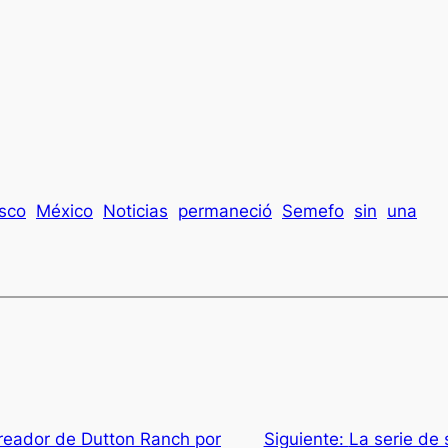
isco
México
Noticias
permaneció
Semefo
sin
una
creador de Dutton Ranch por
Siguiente:
La serie de