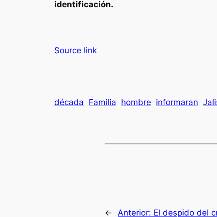
identificación.
Source link
década
Familia
hombre
informaran
Jal
←
Anterior:
El despido del 