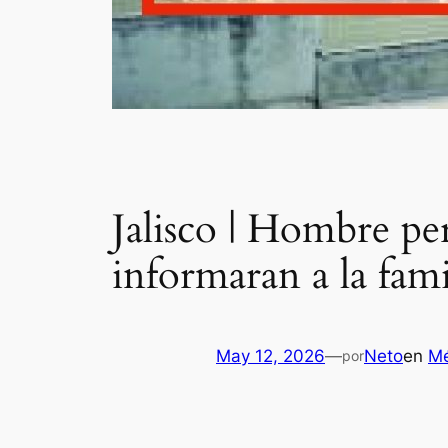
Jalisco | Hombre p
informaran a la fami
May 12, 2026
—
Neto
en
Mé
por