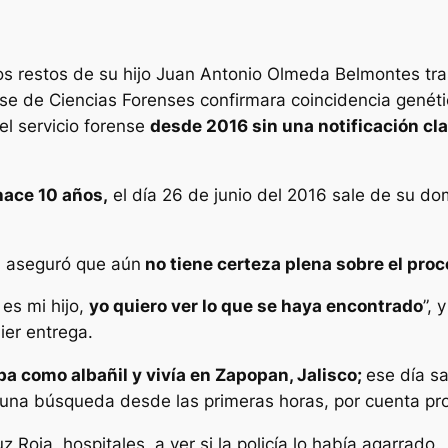
los restos de su hijo Juan Antonio Olmeda Belmontes tr
ense de Ciencias Forenses confirmara coincidencia genét
l servicio forense
desde 2016 sin una notificación cla
hace 10 años,
el día 26 de junio del 2016 sale de su dom
a aseguró que aún
no tiene certeza plena sobre el proc
es mi hijo,
yo quiero ver lo que se haya encontrado
”, 
ier entrega.
aba como albañil y vivía en Zapopan, Jalisco;
ese día sa
ió una búsqueda desde las primeras horas, por cuenta pro
Roja, hospitales, a ver si la policía lo había agarrado.