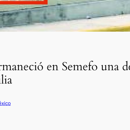
ermaneció en Semefo una d
lia
xico