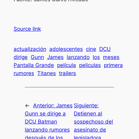
Source link
actualización
adolescentes
cine
DCU
dirige
Gunn
James
lanzando
los
meses
Pantalla Grande
película
peliculas
primera
rumores
Titanes
trailers
←
Anterior:
James
Siguiente:
Gunn se dirige a
Detienen al
DCU Batman
sospechoso del
lanzando rumores
asesinato de
después de los
legisladora