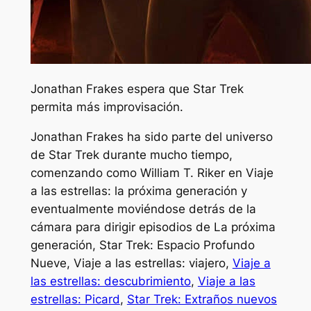
Jonathan Frakes espera que Star Trek
permita más improvisación.
Jonathan Frakes ha sido parte del universo
de Star Trek durante mucho tiempo,
comenzando como William T. Riker en
Viaje
a las estrellas: la próxima generación
y
eventualmente moviéndose detrás de la
cámara para dirigir episodios de
La próxima
generación
,
Star Trek: Espacio Profundo
Nueve
,
Viaje a las estrellas: viajero
,
Viaje a
las estrellas: descubrimiento
,
Viaje a las
estrellas: Picard
,
Star Trek: Extraños nuevos