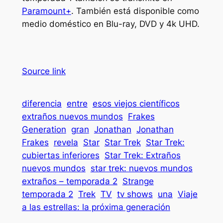
Paramount+
. También está disponible como
medio doméstico en Blu-ray, DVD y 4k UHD.
Source link
diferencia
entre
esos viejos científicos
extraños nuevos mundos
Frakes
Generation
gran
Jonathan
Jonathan
Frakes
revela
Star
Star Trek
Star Trek:
cubiertas inferiores
Star Trek: Extraños
nuevos mundos
star trek: nuevos mundos
extraños – temporada 2
Strange
temporada 2
Trek
TV
tv shows
una
Viaje
a las estrellas: la próxima generación