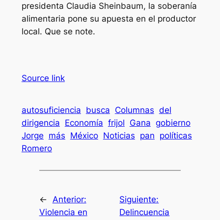
presidenta Claudia Sheinbaum, la soberanía
alimentaria pone su apuesta en el productor
local. Que se note.
Source link
autosuficiencia
busca
Columnas
del
dirigencia
Economía
frijol
Gana
gobierno
Jorge
más
México
Noticias
pan
políticas
Romero
←
Anterior:
Siguiente:
Violencia en
Delincuencia