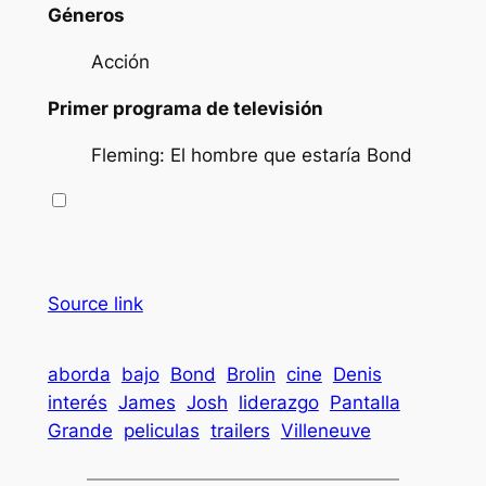
Géneros
Acción
Primer programa de televisión
Fleming: El hombre que estaría Bond
Source link
aborda
bajo
Bond
Brolin
cine
Denis
interés
James
Josh
liderazgo
Pantalla
Grande
peliculas
trailers
Villeneuve