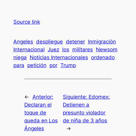
Source link
Angeles
despliegue
detener
Inmigración
Internacional
Juez
los
militares
Newsom
niega
Noticias Internacionales
ordenado
para
petición
por
Trump
←
Anterior:
Siguiente:
Edomex:
Declaran el
Detienen a
toque de
presunto violador
queda en Los
de niña de 3 años
Ángeles
→