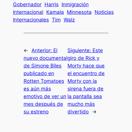
Gobernador
Harris
Inmigración
Internacional
Kamala
Minnesota
Noticias
Internacionales
Tim
Walz
←
Anterior:
El
Siguiente:
Este
nuevo documental
giro de Rick y
de Simone Biles
Morty hace que
publicado en
el encuentro de
Rotten Tomatoes
Morty con la
es aún más
sirena fuera de
emotivo de ver un
la pantalla sea
mes después de
mucho más
su estreno
divertido
→