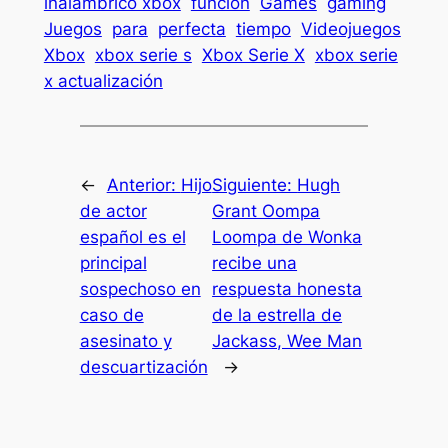
inalámbrico xbox
función
Games
gaming
Juegos
para
perfecta
tiempo
Videojuegos
Xbox
xbox serie s
Xbox Serie X
xbox serie
x actualización
←
Anterior:
Hijo
Siguiente:
Hugh
de actor
Grant Oompa
español es el
Loompa de Wonka
principal
recibe una
sospechoso en
respuesta honesta
caso de
de la estrella de
asesinato y
Jackass, Wee Man
descuartización
→