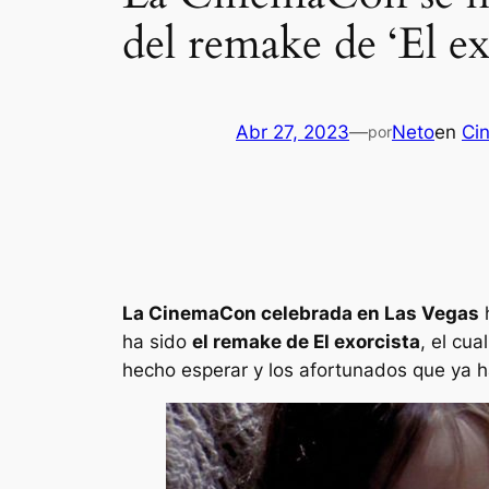
del remake de ‘El ex
Abr 27, 2023
—
Neto
en
Cin
por
La CinemaCon celebrada en Las Vegas
h
ha sido
el remake de
El exorcista
, el cua
hecho esperar y los afortunados que ya h