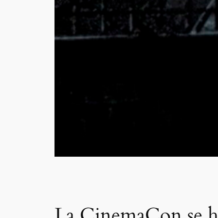
La CinemaCon se ha 