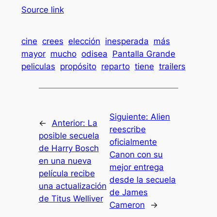
Source link
cine
crees
elección
inesperada
más
mayor
mucho
odisea
Pantalla Grande
peliculas
propósito
reparto
tiene
trailers
Siguiente:
Alien
←
Anterior:
La
reescribe
posible secuela
oficialmente
de Harry Bosch
Canon con su
en una nueva
mejor entrega
película recibe
desde la secuela
una actualización
de James
de Titus Welliver
Cameron
→