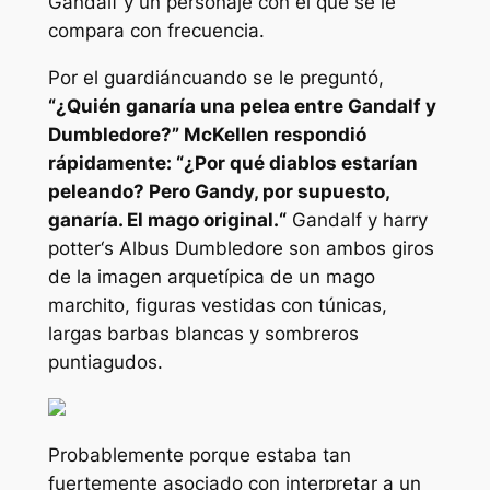
Gandalf y un personaje con el que se le
compara con frecuencia.
Por
el guardián
cuando se le preguntó,
“
¿Quién ganaría una pelea entre Gandalf y
Dumbledore?
” McKellen respondió
rápidamente: “
¿Por qué diablos estarían
peleando? Pero Gandy, por supuesto,
ganaría. El mago original.
“
Gandalf y
harry
potter
‘s Albus Dumbledore son ambos giros
de la imagen arquetípica de un mago
marchito, figuras vestidas con túnicas,
largas barbas blancas y sombreros
puntiagudos.
Probablemente porque estaba tan
fuertemente asociado con interpretar a un