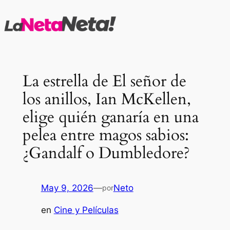
Saltar
al
contenido
La estrella de El señor de
los anillos, Ian McKellen,
elige quién ganaría en una
pelea entre magos sabios:
¿Gandalf o Dumbledore?
May 9, 2026
—
Neto
por
en
Cine y Películas