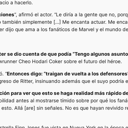
acio a hacerlo.
ciones
“, afirmó el actor. “
Le diría a la gente que no, po
o también simplemente […] Me encanta actuar. Me encan
ter dijo que ama a los fanáticos de Marvel y el mundo de 
ter se dio cuenta de que podía “
Tengo algunos asuntos
wrunner Cheo Hodari Coker sobre el futuro del héroe.
ó. “
Entonces digo: “traigan de vuelta a los defensores
egreso de Ritter, insinuando además que el suyo podría 
ción para ver que esto se haga realidad más rápido d
ibilidad antes al mostrarse tímido sobre por qué los faná
esto. Allá [are] sin señales. No es que hayan revivido
strella Finn Jones fue vista en Nueva York en la época