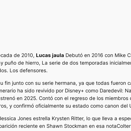
 década de 2010,
Lucas jaula
Debutó en 2016 con Mike Col
s
y
puño de hierro,
La serie de dos temporadas inicialme
ados.
Los defensores
.
 a su fin junto con su serie hermana, ya que todas fuero
merario
ha sido revivido por Disney+ como
Daredevil: N
strenó en 2025. Contó con el regreso de los miembros de
otros, y confirmó oficialmente su estado como canon del
Jessica Jones
estrella Krysten Ritter, lo que lleva a e
arición reciente en
Shawn Stockman en esa nota
Colte