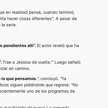
rque en realidad pensé, cuando terminó,
ta hacer cosas diferentes’”.
A pesar de
la serie.
 pendientes allí
“.
El actor reveló que ha
”.
Trae a Jessica de vuelta.
‘” Luego señaló
estar en camino.
e lo que pensamos.
”, concluyó. “
Ya
ticos siguen pidiéndole que regrese: “
No
 recientemente uno de los programas de
 en que
Nacido de nuevo
La segunda