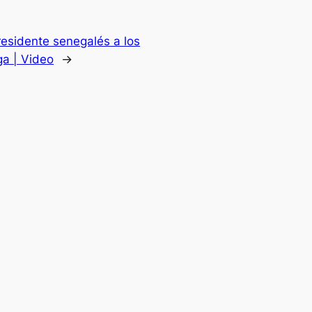
presidente senegalés a los
ga | Video
→