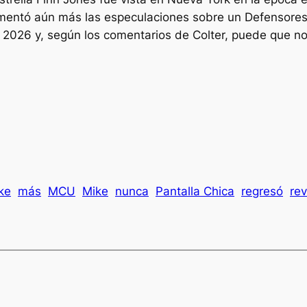
imentó aún más las especulaciones sobre un
Defensore
2026 y, según los comentarios de Colter, puede que n
ke
más
MCU
Mike
nunca
Pantalla Chica
regresó
rev