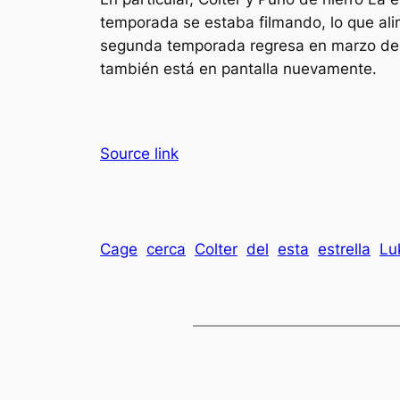
temporada se estaba filmando, lo que al
segunda temporada regresa en marzo de 
también está en pantalla nuevamente.
Source link
Cage
cerca
Colter
del
esta
estrella
Lu