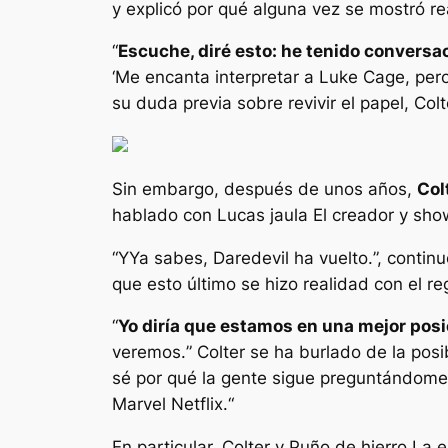
y explicó por qué alguna vez se mostró re
“
Escuche, diré esto: he tenido conversa
‘Me encanta interpretar a Luke Cage, per
su duda previa sobre revivir el papel, Col
Sin embargo, después de unos años,
Col
hablado con
Lucas jaula
El creador y sho
“
Y
Ya sabes, Daredevil ha vuelto.
”, continu
que esto último se hizo realidad con el r
“
Yo diría que estamos en una mejor posi
veremos.
” Colter se ha burlado de la pos
sé por qué la gente sigue preguntándome 
Marvel Netflix.
“
En particular, Colter y
Puño de hierro
La e