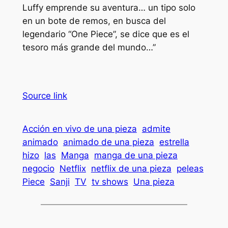
Luffy emprende su aventura… un tipo solo
en un bote de remos, en busca del
legendario “One Piece”, se dice que es el
tesoro más grande del mundo…”
Source link
Acción en vivo de una pieza
admite
animado
animado de una pieza
estrella
hizo
las
Manga
manga de una pieza
negocio
Netflix
netflix de una pieza
peleas
Piece
Sanji
TV
tv shows
Una pieza