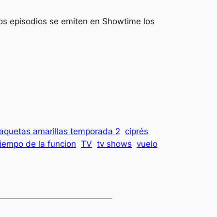
vos episodios se emiten en Showtime los
aquetas amarillas temporada 2
ciprés
iempo de la funcion
TV
tv shows
vuelo