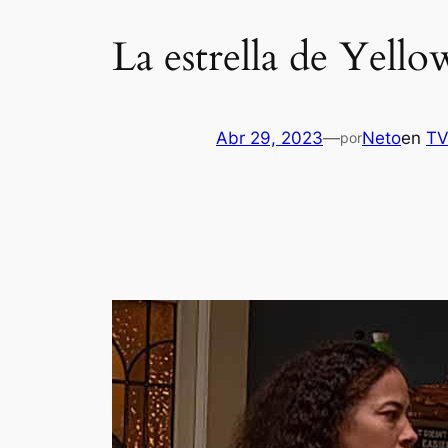
La estrella de Yellow
Abr 29, 2023
—
Neto
en
T
por