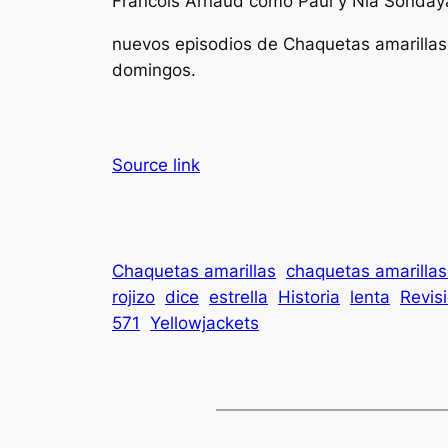
Francois Arnaud como Paul y Nia Sonday
nuevos episodios de
Chaquetas amarillas
domingos.
Source link
Chaquetas amarillas
chaquetas amarillas
rojizo
dice
estrella
Historia
lenta
Revis
571
Yellowjackets