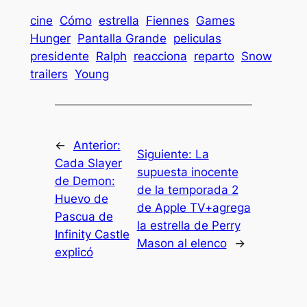
cine
Cómo
estrella
Fiennes
Games
Hunger
Pantalla Grande
peliculas
presidente
Ralph
reacciona
reparto
Snow
trailers
Young
←
Anterior:
Siguiente:
La
Cada Slayer
supuesta inocente
de Demon:
de la temporada 2
Huevo de
de Apple TV+agrega
Pascua de
la estrella de Perry
Infinity Castle
Mason al elenco
→
explicó