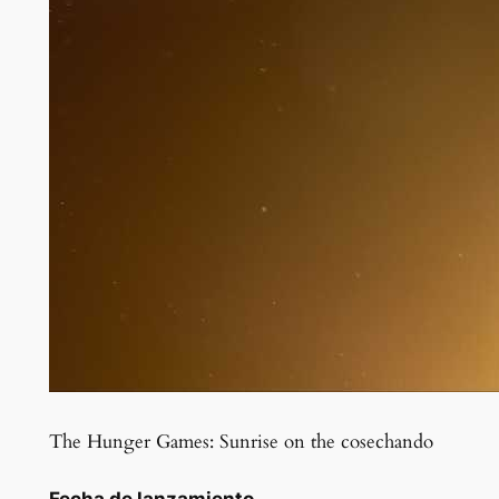
The Hunger Games: Sunrise on the cosechando
Fecha de lanzamiento