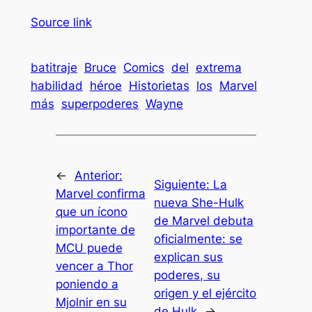
Source link
batitraje
Bruce
Comics
del
extrema
habilidad
héroe
Historietas
los
Marvel
más
superpoderes
Wayne
←
Anterior:
Siguiente:
La
Marvel confirma
nueva She-Hulk
que un ícono
de Marvel debuta
importante de
oficialmente: se
MCU puede
explican sus
vencer a Thor
poderes, su
poniendo a
origen y el ejército
Mjolnir en su
de Hulk
→