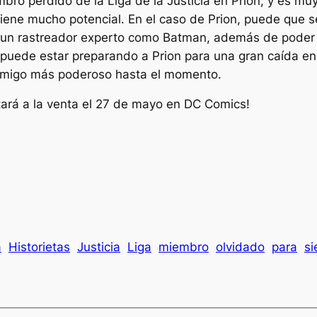
bro perdido de la Liga de la Justicia en Prion, y es m
 tiene mucho potencial. En el caso de Prion, puede que
 un rastreador experto como Batman, además de poder c
uede estar preparando a Prion para una gran caída en d
migo más poderoso hasta el momento.
ará a la venta el 27 de mayo en DC Comics!
a
Historietas
Justicia
Liga
miembro
olvidado
para
s