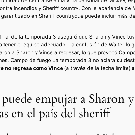
ortunidad de centrarse en la vida personal de Mickey, e
contra incendios y
Sheriff country
. Con la apariencia de
á garantizado en
Sheriff country
que puede incluir más d
final de la temporada 3 aseguró que Sharon y Vince tuvi
 no tener el equipo adecuado. La confusión de Walter l
garon a Sharon y Vince a regresar, lo que provocó
Campo
ones.
Campo de fuego
La temporada 3 no aclara su desti
rke no regresa como Vince
(a través de la fecha límite)
s
 puede empujar a Sharon 
en el país del sheriff