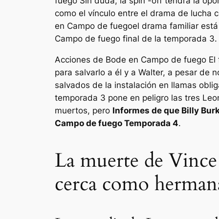
fuego
Sin duda, la spin -off tendrá la op
como el vínculo entre el drama de lucha 
en
Campo de fuego
el drama familiar est
Campo de fuego
final de la temporada 3.
Acciones de Bode en
Campo de fuego
El 
para salvarlo a él y a Walter, a pesar de
salvados de la instalación en llamas obli
temporada 3 pone en peligro las tres Le
muertos, pero
Informes de que Billy Bu
Campo de fuego
Temporada 4
.
La muerte de Vince
cerca como hermanas 