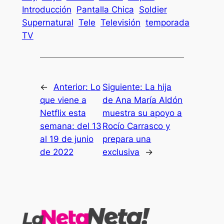
Introducción
Pantalla Chica
Soldier
Supernatural
Tele
Televisión
temporada
TV
←
Anterior:
Lo
Siguiente:
La hija
que viene a
de Ana María Aldón
Netflix esta
muestra su apoyo a
semana: del 13
Rocío Carrasco y
al 19 de junio
prepara una
de 2022
exclusiva
→