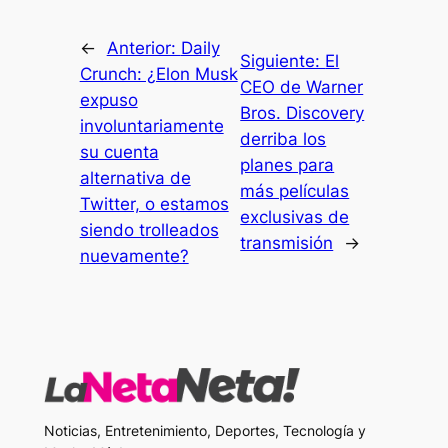
←
Anterior:
Daily
Siguiente:
El
Crunch: ¿Elon Musk
CEO de Warner
expuso
Bros. Discovery
involuntariamente
derriba los
su cuenta
planes para
alternativa de
más películas
Twitter, o estamos
exclusivas de
siendo trolleados
transmisión
→
nuevamente?
Noticias, Entretenimiento, Deportes, Tecnología y