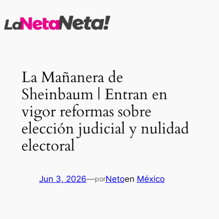
Saltar
al
contenido
La Mañanera de
Sheinbaum | Entran en
vigor reformas sobre
elección judicial y nulidad
electoral
Jun 3, 2026
—
Neto
en
México
por