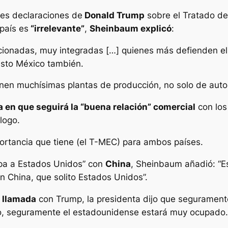
tes declaraciones de
Donald Trump
sobre el Tratado d
país es
“irrelevante”
,
Sheinbaum explicó
:
cionadas, muy integradas […] quienes más defienden el
esto México también.
enen muchísimas plantas de producción, no solo de auto
a en que seguirá la “buena relación” comercial
con los
logo.
mportancia que tiene (el T-MEC) para ambos países.
pa a Estados Unidos” con
China
, Sheinbaum añadió: “
 China, que solito Estados Unidos”.
 llamada
con Trump, la presidenta dijo que seguramen
o, seguramente el estadounidense estará muy ocupado.