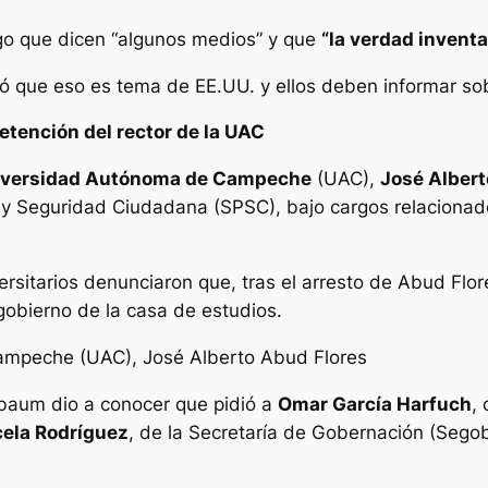
lgo que dicen “algunos medios” y que
“la verdad invent
gó que eso es tema de EE.UU. y ellos deben informar so
etención del rector de la UAC
iversidad Autónoma de Campeche
(UAC),
José Albert
n y Seguridad Ciudadana (SPSC), bajo cargos relacionad
versitarios denunciaron que, tras el arresto de Abud Flo
 gobierno de la casa de estudios.
ampeche (UAC), José Alberto Abud Flores
baum dio a conocer que pidió a
Omar García Harfuch
,
cela Rodríguez
, de la Secretaría de Gobernación (Segob