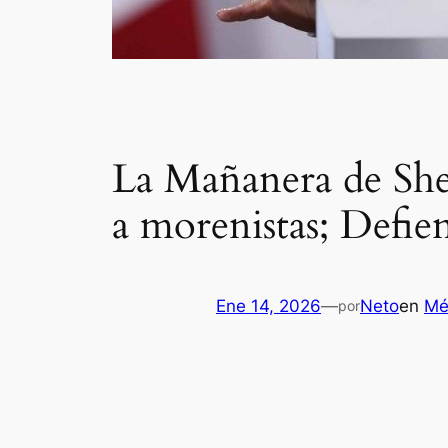
La Mañanera de She
a morenistas; Defi
Ene 14, 2026
—
Neto
en
Mé
por