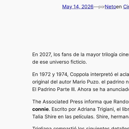
May 14, 2026
—
Neto
en
Ci
por
En 2027, los fans de la mayor trilogía ci
de ese universo ficticio.
En 1972 y 1974, Coppola interpretó el acl
original del autor Mario Puzo.
el padrino
n
El Padrino Parte III
. Ahora se ha anuncia
The Associated Press informa que Random
connie
. Escrito por Adriana Trigiani, el
Talia Shire en las películas. Shire, herm
Trigliana compartió los siguientes detall