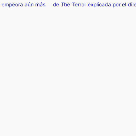
O empeora aún más
de The Terror explicada por el dir