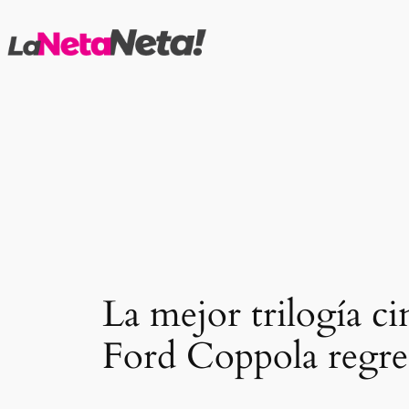
Saltar
al
contenido
La mejor trilogía c
Ford Coppola regres