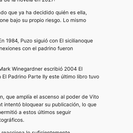
do que ya ha decidido quién es ella,
one bajo su propio riesgo. Lo mismo
 En 1984, Puzo siguió con
El siciliano
que
conexiones con
el padrino
fueron
. Mark Winegardner escribió 2004
El
on
El Padrino Parte II
y este último libro tuvo
, que amplía el ascenso al poder de Vito
 intentó bloquear su publicación, lo que
ermitió a estos últimos seguir
tográficos.
 reacciona lo suficientemente