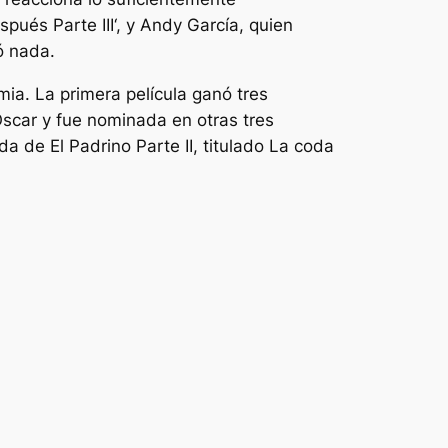
espués
Parte III
‘, y Andy García, quien
tó nada.
mia. La primera película ganó tres
Oscar y fue nominada en otras tres
tada de
El Padrino Parte II, titulado
La coda