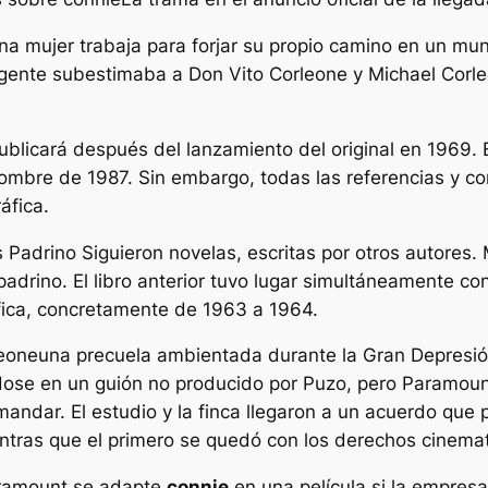
na mujer trabaja para forjar su propio camino en un mun
gente subestimaba a Don Vito Corleone y Michael Corle
blicará después del lanzamiento del original en 1969.
nombre de 1987. Sin embargo, todas las referencias y 
áfica.
s
Padrino
Siguieron novelas, escritas por otros autores
padrino
. El libro anterior tuvo lugar simultáneamente c
fica, concretamente de 1963 a 1964.
leone
una precuela ambientada durante la Gran Depresión
ndose en un guión no producido por Puzo, pero Paramount
andar. El estudio y la finca llegaron a un acuerdo que p
ientras que el primero se quedó con los derechos cinema
Paramount se adapte
connie
en una película si la empresa