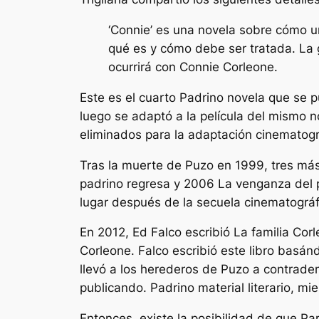
‘Connie’ es una novela sobre cómo u
qué es y cómo debe ser tratada. La 
ocurrirá con Connie Corleone.
Este es el cuarto
Padrino
novela que se pu
luego se adaptó a la película del mismo 
eliminados para la adaptación cinematogr
Tras la muerte de Puzo en 1999, tres má
padrino regresa
y 2006
La venganza del 
lugar después de la secuela cinematográ
En 2012, Ed Falco escribió
La familia Cor
Corleone. Falco escribió este libro basá
llevó a los herederos de Puzo a contradem
publicando.
Padrino
material literario, m
Entonces, existe la posibilidad de que 