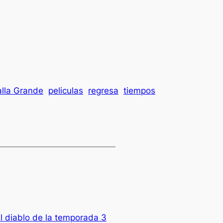
alla Grande
peliculas
regresa
tiempos
l diablo de la temporada 3