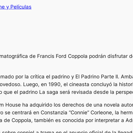
ne y Películas
nematográfica de Francis Ford Coppola podrán disfrutar
amado por la crítica
el padrino
y
El Padrino Parte II.
Ambas
ovedoso. Luego, en 1990, el cineasta concluyó la histor
do que
el padrino
La saga será revisada desde la perspec
 House ha adquirido los derechos de una novela autori
 libro se centrará en Constanzia “Connie” Corleone, la he
ana de Coppola, también es conocida por interpretar a Ad
es sobre
connie
La trama en el anuncio oficial de la llega