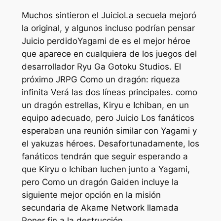
Muchos sintieron el
Juicio
La secuela mejoró
la original, y algunos incluso podrían pensar
Juicio perdido
Yagami de es el mejor héroe
que aparece en cualquiera de los juegos del
desarrollador Ryu Ga Gotoku Studios. El
próximo JRPG
Como un dragón: riqueza
infinita
Verá las dos líneas principales.
como
un dragón
estrellas, Kiryu e Ichiban, en un
equipo adecuado, pero
Juicio
Los fanáticos
esperaban una reunión similar con Yagami y
el
yakuzas
héroes. Desafortunadamente, los
fanáticos tendrán que seguir esperando a
que Kiryu o Ichiban luchen junto a Yagami,
pero
Como un dragón Gaiden
incluye la
siguiente mejor opción en la misión
secundaria de Akame Network llamada
Poner fin a la destrucción
.