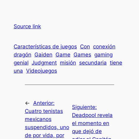
Source link
Características de juegos
Con
conexión
dragón
Gaiden
Game
Games
gaming
genial
Judgment
misión
secundaria
tiene
una
Videojuegos
←
Anterior:
Siguiente:
Cuatro tenistas
Deadpool revela
mexicanos
el momento en
suspendidos, uno
que dejó de
de por vida, por